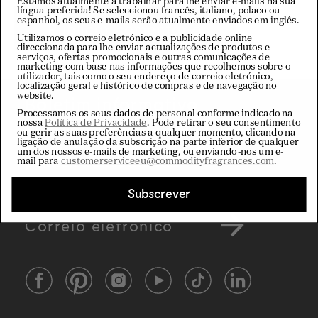
Estamos atualmente a trabalhar para lhe enviar e-mails na sua
língua preferida! Se seleccionou francês, italiano, polaco ou
espanhol, os seus e-mails serão atualmente enviados em inglês.
Utilizamos o correio eletrónico e a publicidade online
direccionada para lhe enviar actualizações de produtos e
serviços, ofertas promocionais e outras comunicações de
marketing com base nas informações que recolhemos sobre o
utilizador, tais como o seu endereço de correio eletrónico,
localização geral e histórico de compras e de navegação no
website.
Boletim informativo
Processamos os seus dados de personal conforme indicado na
nossa
Política de Privacidade
. Pode retirar o seu consentimento
Subscreva a nossa newsletter para
ou gerir as suas preferências a qualquer momento, clicando na
ligação de anulação da subscrição na parte inferior de qualquer
obter 10% de desconto na sua
um dos nossos e-mails de marketing, ou enviando-nos um e-
primeira encomenda
mail para
customerserviceeu@commodityfragrances.com
.
Subscrever
Correio eletrónico
Facebook
Pinterest
Instagram
YouTube
TikTok
LinkedIn