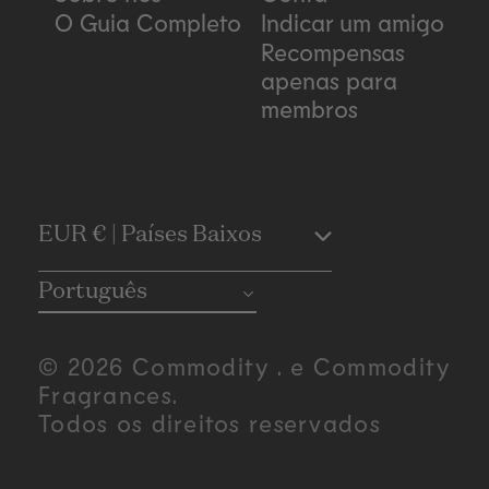
O Guia Completo
Indicar um amigo
Recompensas
apenas para
membros
C
EUR € | Países Baixos
o
Português
u
© 2026 Commodity . e Commodity
n
Fragrances.
Todos os direitos reservados
t