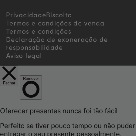
r
Privacidade
Biscoito
y
Termos e condições de venda
/
Termos e condições
Declaração de exoneração de
r
responsabilidade
Aviso legal
e
g
i
o
n