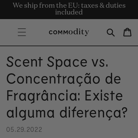
Entrega gratuita para encomendas de
We ship from the EU: taxes & duties
Get rewards for shopping with
Skip to content
valor igual ou superior a 135€.
Commodity.Circle
included
Bag
Scent Space vs.
Concentração de
Fragrância: Existe
alguma diferença?
05.29.2022