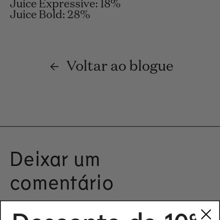
Juice Expressive: 18%
Juice Bold: 28%
Voltar ao blogue
Deixar um
comentário