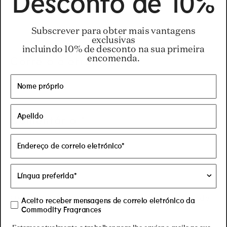
Desconto de 10%
Nome
*
Subscrever para obter mais vantagens
exclusivas
incluindo 10% de desconto na sua primeira
encomenda.
Correio eletrónico
*
Comentário
*
Os comentários têm de ser aprovados antes de
Aceito receber mensagens de correio eletrónico da
serem publicados.
Commodity Fragrances