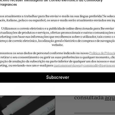
kit?
Aceito receber mensagens de correio eletrónico da Commodity
Fragrances
18x 2ml sp
s atualmente a trabalhar para lhe enviar e-mails na sua língua preferida! Se sele
ncês, italiano, polaco ou espanhol, os seus e-mails serão atualmente enviados em ing
Book, Mos
Includes 
Utilizamos o correio eletrónico e a publicidade online direccionada para lhe enviar
ctualizações de produtos e serviços, ofertas promocionais e outras comunicações 
Expressi
rketing com base nas informações que recolhemos sobre o utilizador, tais como o 
Uma broch
ereço de correio eletrónico, localização geral e histórico de compras e de navegaçã
website.
Cartões p
essamos os seus dados de personal conforme indicado na nossa
Política de Privac
experimen
retirar o seu consentimento ou gerir as suas preferências a qualquer momento, cl
Um código
igação de anulação da subscrição na parte inferior de qualquer um dos nossos e-mai
ting, ou enviando-nos um e-mail para
customerserviceeu@commodityfragrance
montante 
resgatáve
Subscrever
compra d
A nossa lista c
consultada
aqu