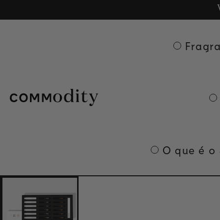
Entrega grat
Ge
Skip to content
Fragr
O que é o
Skip to product
information