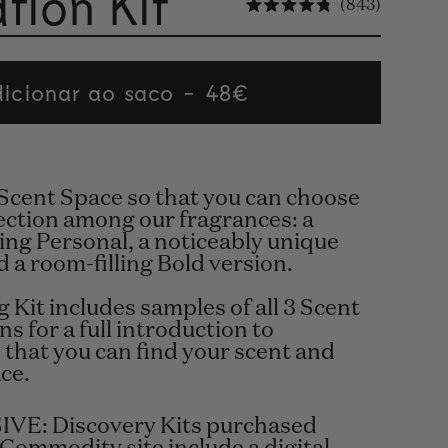
tion Kit
Click to s
843
Rated 4.8 out of
icionar ao saco
Regular
48€
price
Scent Space so that you can choose
jection among our fragrances: a
ing Personal, a noticeably unique
 a room-filling Bold version.
g Kit includes samples of all 3 Scent
ns for a full introduction to
that you can find your scent and
ce.
VE: Discovery Kits purchased