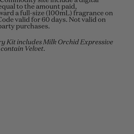
 Commodity site include a digital
equal to the amount paid,
ard a full-size (100mL) fragrance on
Code valid for 60 days. Not valid on
-party purchases.
y Kit includes Milk Orchid Expressive
 contain Velvet.