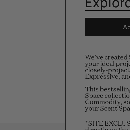
Explora
Ad
We’ve created 
your ideal pro
closely-project
Expressive, and
This bestsellin
Space collectio
Commodity, so 
your Scent Spa
*SITE EXCLUSI