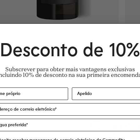
Adição rápida
 price
r price
old
Regular price
34 €
-
155 €
Regular pr
155€
Regular pr
34€
Juic
Desconto de 10%
 aroma quente e gourmand é uma
Mora
istura luxuosa de âmbar derretido,
ruib
ândalo cremoso e baunilha doce.
mist
Subscrever para obter mais vantagens exclusivas
uma 
ncluindo 10% de desconto na sua primeira encomend
O que 