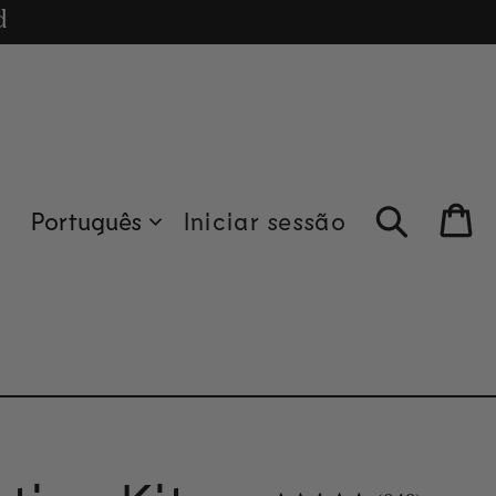
erior a 135€.
cle
d
Português
Iniciar sessão
Bag