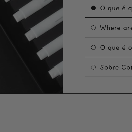
O que é q
Where are
O que é o
Sobre Co