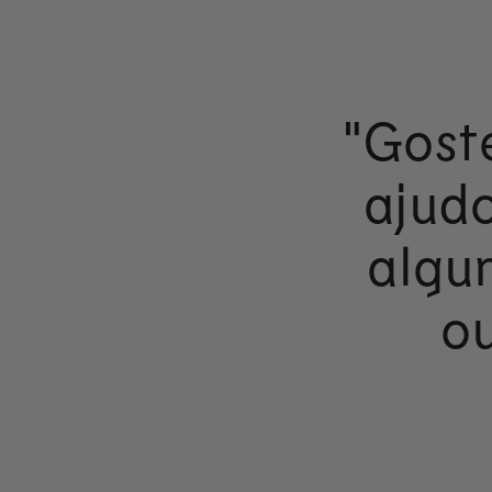
"Goste
ajud
algun
ou