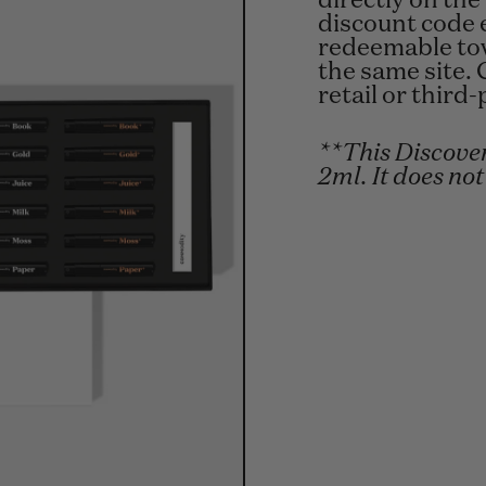
directly on the
discount code 
redeemable tow
the same site. 
retail or third
**This Discover
2ml. It does not