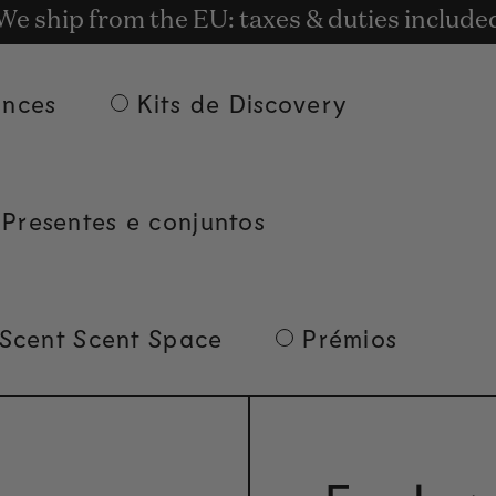
uita para encomendas de valor igual ou sup
t rewards for shopping with Commodity.Cir
We ship from the EU: taxes & duties include
ances
Kits de Discovery
Presentes e conjuntos
 Scent Scent Space
Prémios