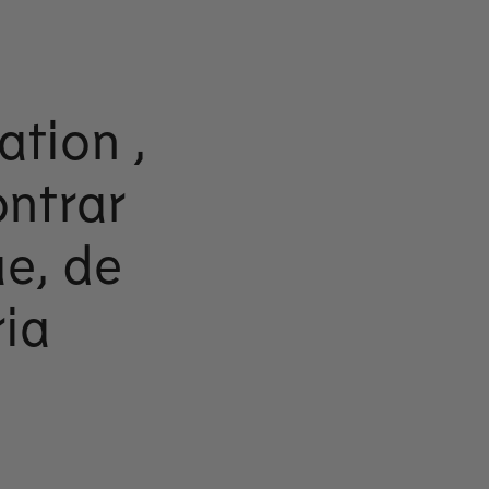
ation ,
ntrar
ue, de
ria