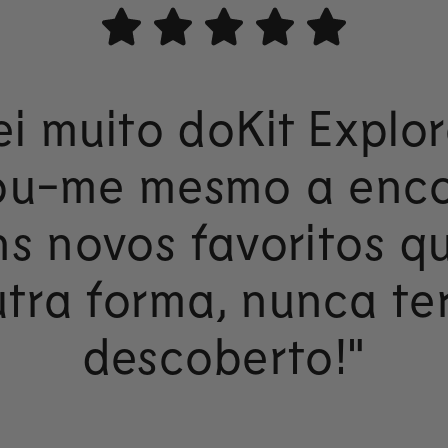
i muito doKit Explor
ou-me mesmo a enco
s novos favoritos q
tra forma, nunca te
descoberto!"