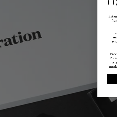
Estamo
fra
a
ma
end
Proc
Pode 
na l
marke