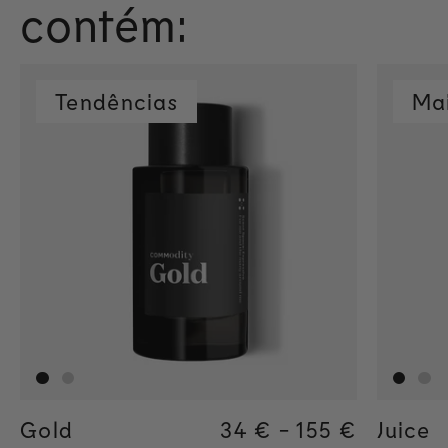
contém:
Tendências
Mai
Gold
Regular price
34 €
-
155 €
Regular pric
155€
Regular pric
34€
Juice