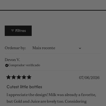
Filtros
A carregar...
Ordenar
Devon V.
Comprador verificado
07/06/2026
Avaliado
com
Cutest little bottles
5
de
I appreciate the design! Milk was already a favorite,
5
estrelas
but Gold and Juice are lovely too. Considering