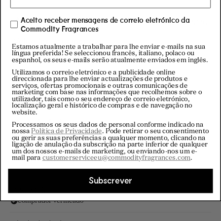
avaliação
moods and occasions, whether you want something
Aceito receber mensagens de correio eletrónico da
03/06/2026
cozy, fresh, or a little more sophisticated. If you’re
Commodity Fragrances
Avaliado
com
Value for your money
curious about Commodity fragrances or trying to
5
Estamos atualmente a trabalhar para lhe enviar e-mails na sua
find your signature scent, this trio is an excellent
língua preferida! Se seleccionou francês, italiano, polaco ou
de
Love it! Value for your money!
espanhol, os seus e-mails serão atualmente enviados em inglês.
5
place to start. The quality, presentation, and
estrelas
Utilizamos o correio eletrónico e a publicidade online
direccionada para lhe enviar actualizações de produtos e
versatility make it well worth it.
serviços, ofertas promocionais e outras comunicações de
Jill W.
marketing com base nas informações que recolhemos sobre o
Rating: ⭐⭐⭐⭐⭐ 5/5
utilizador, tais como o seu endereço de correio eletrónico,
Comprador verificado
localização geral e histórico de compras e de navegação no
website.
01/06/2026
Processamos os seus dados de personal conforme indicado na
nossa
Política de Privacidade
. Pode retirar o seu consentimento
Avaliado
ou gerir as suas preferências a qualquer momento, clicando na
com
Perfet Mini Trio
ligação de anulação da subscrição na parte inferior de qualquer
5
um dos nossos e-mails de marketing, ou enviando-nos um e-
de
mail para
customerserviceeu@commodityfragrances.com
.
Favs in a sweet package. Perfect for travel.
5
estrelas
Subscrever
Lauren R.
Comprador verificado