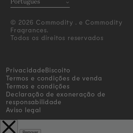
o
Português
u
© 2026 Commodity . e Commodity
n
Fragrances.
Todos os direitos reservados
t
r
Privacidade
Biscoito
y
Termos e condições de venda
/
Termos e condições
Declaração de exoneração de
r
responsabilidade
Aviso legal
e
g