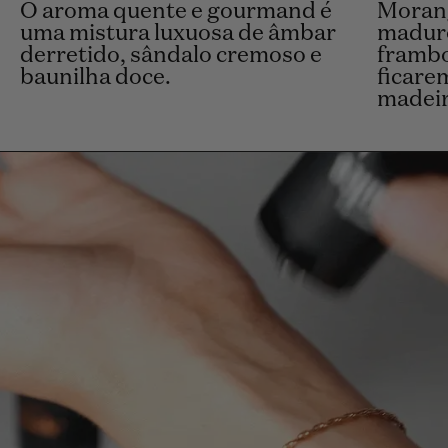
O aroma quente e gourmand é
Moran
uma mistura luxuosa de âmbar
maduro
derretido, sândalo cremoso e
frambo
baunilha doce.
ficare
madeir