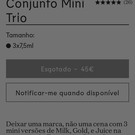
Conjunto Mini
C
26
Avalia
Trio
Tamanho:
Variant
3x7,5ml
sold
out
or
Esgotado
Regular
45€
unavailable
price
Notificar-me quando disponível
Deixar uma marca, não uma cena com 3
mini versões de Milk, Gold, e Juice na