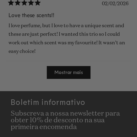
02/02/2026
Avaliado
com
Love these scents!!
5
de
I love perfume, but I love to have a unique scent and
5
estrelas
these are just perfect! I wanted this trio so I could
work out which scent was my favourite! It wasn’t an
easy choice!
A carregar...
Mostrar mais
Boletim informativo
Subscreva a nossa newsletter para
obter 10% de desconto na sua
primeira encomenda