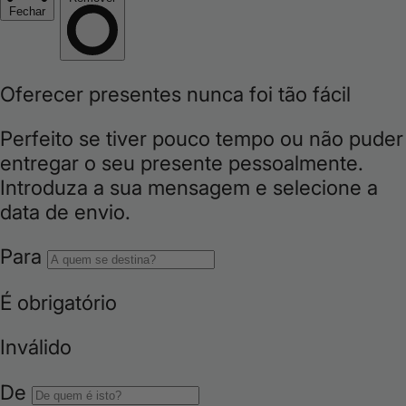
i
o
n