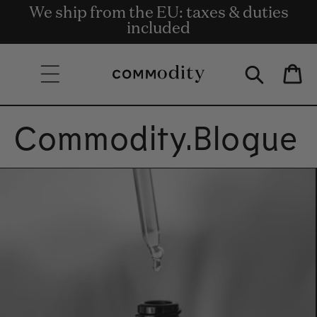
Entrega gratuita para encomendas de
We ship from the EU: taxes & duties
Get rewards for shopping with
Skip to content
valor igual ou superior a 135€.
Commodity.Circle
included
Bag
Commodity.Blogue