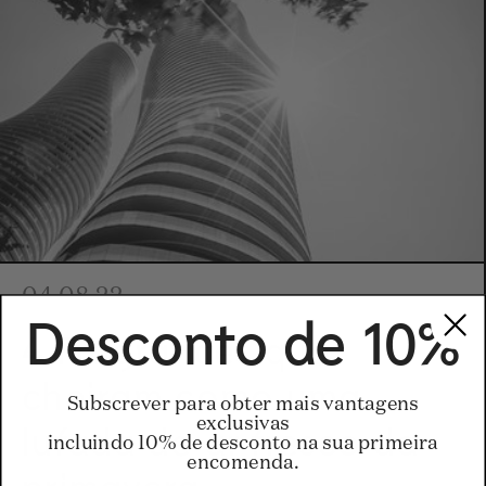
04.08.22
Desconto de 10%
4 Fragrances que
cheiram como uma
Subscrever para obter mais vantagens
exclusivas
lufada de ar fresco da
incluindo 10% de desconto na sua primeira
encomenda.
primavera