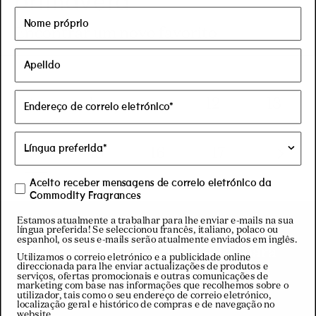
Encontrar um novo favorito
1
...
12
13
14
15
16
17
Aceito receber mensagens de correio eletrónico da
Commodity Fragrances
Boletim informativo
Estamos atualmente a trabalhar para lhe enviar e-mails na sua
língua preferida! Se seleccionou francês, italiano, polaco ou
espanhol, os seus e-mails serão atualmente enviados em inglês.
Subscreva a nossa newsletter para
Utilizamos o correio eletrónico e a publicidade online
obter 10% de desconto na sua
direccionada para lhe enviar actualizações de produtos e
serviços, ofertas promocionais e outras comunicações de
primeira encomenda
marketing com base nas informações que recolhemos sobre o
utilizador, tais como o seu endereço de correio eletrónico,
localização geral e histórico de compras e de navegação no
website.