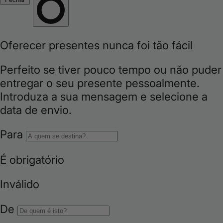
i
o
n