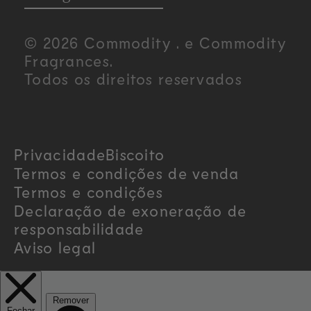
u
© 2026 Commodity . e Commodity
n
Fragrances.
Todos os direitos reservados
t
r
Privacidade
Biscoito
y
Termos e condições de venda
/
Termos e condições
Declaração de exoneração de
r
responsabilidade
Aviso legal
e
g