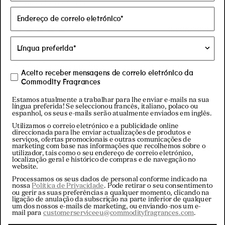
Comprador verificado
09/06/2026
Avaliado
com
The Fave
5
de
So glad I picked up this scent space. It was my
5
Aceito receber mensagens de correio eletrónico da
estrelas
absolute favorite out of all.
Commodity Fragrances
Estamos atualmente a trabalhar para lhe enviar e-mails na sua
língua preferida! Se seleccionou francês, italiano, polaco ou
J b.
espanhol, os seus e-mails serão atualmente enviados em inglês.
Comprador verificado
Utilizamos o correio eletrónico e a publicidade online
direccionada para lhe enviar actualizações de produtos e
serviços, ofertas promocionais e outras comunicações de
marketing com base nas informações que recolhemos sobre o
13/03/2026
utilizador, tais como o seu endereço de correio eletrónico,
Avaliado
localização geral e histórico de compras e de navegação no
com
Too strong for me
website.
3
Processamos os seus dados de personal conforme indicado na
de
I decided to try the juice line and unfortunately its
nossa
Política de Privacidade
. Pode retirar o seu consentimento
5
ou gerir as suas preferências a qualquer momento, clicando na
estrelas
not for me. I do prefer very light and fresh aromas,
ligação de anulação da subscrição na parte inferior de qualquer
um dos nossos e-mails de marketing, ou enviando-nos um e-
like Gold and Rain.
mail para
customerserviceeu@commodityfragrances.com
.