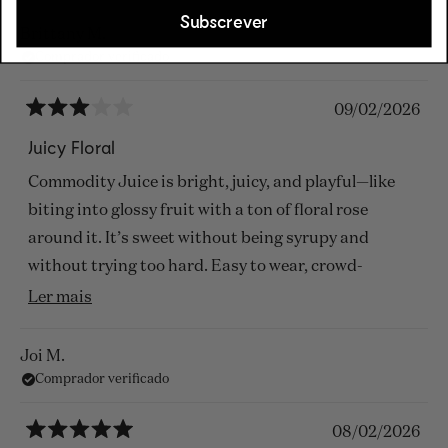
Subscrever
Brittany M.
Comprador verificado
09/02/2026
Avaliado
com
Juicy Floral
3
de
Commodity Juice is bright, juicy, and playful—like
5
estrelas
biting into glossy fruit with a ton of floral rose
around it. It’s sweet without being syrupy and
without trying too hard. Easy to wear, crowd-
pleasing for the floral lovers, and very “clean girl”
Ler
Ler mais
with a flirty edge. This also sticks to clothes for
mais
hours!
sobre
Joi M.
Comprador verificado
esta
avaliação
08/02/2026